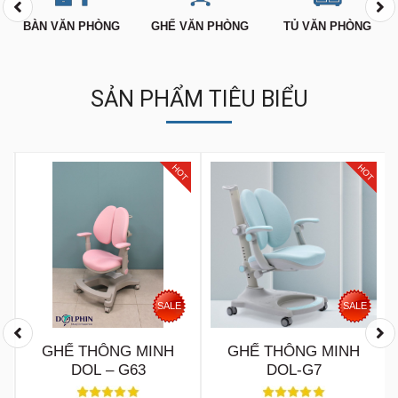
BÀN VĂN PHÒNG
GHẾ VĂN PHÒNG
TỦ VĂN PHÒNG
SẢN PHẨM TIÊU BIỂU
T
HOT
HOT
SALE
SALE
GHẾ THÔNG MINH
GHẾ THÔNG MINH
DOL – G63
DOL-G7