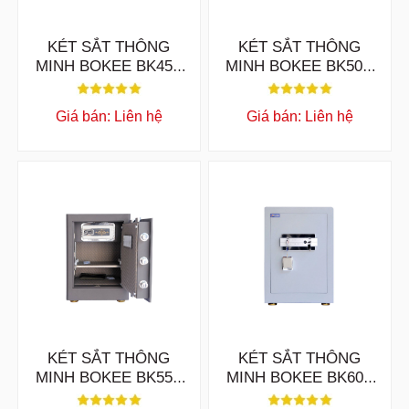
KÉT SẮT THÔNG
KÉT SẮT THÔNG
MINH BOKEE BK45B
MINH BOKEE BK50C
KHOÁ VÂN TAY KẾT
KHOÁ VÂN TAY ĐIỆN
NỐI ĐIỆN THOẠI
TỬ KẾT NỐI ĐIỆN
Giá bán: Liên hệ
Giá bán: Liên hệ
THOẠI
KÉT SẮT THÔNG
KÉT SẮT THÔNG
MINH BOKEE BK55A
MINH BOKEE BK60B
KHÓA VÂN TAY ĐIỆN
KHÓA VÂN TAY ĐIỆN