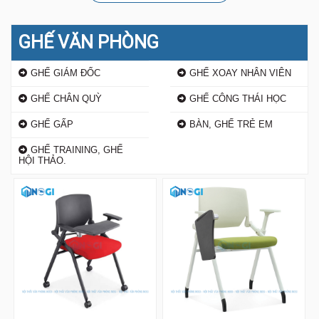
GHẾ VĂN PHÒNG
GHẾ GIÁM ĐỐC
GHẾ XOAY NHÂN VIÊN
GHẾ CHÂN QUỲ
GHẾ CÔNG THÁI HỌC
GHẾ GẤP
BÀN, GHẾ TRẺ EM
GHẾ TRAINING, GHẾ
HỘI THẢO.