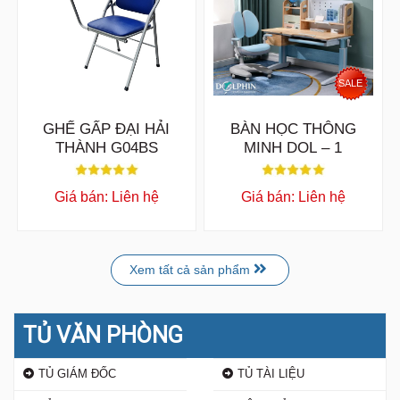
SALE
GHẾ GẤP ĐẠI HẢI
BÀN HỌC THÔNG
THÀNH G04BS
MINH DOL – 1
Giá bán: Liên hệ
Giá bán: Liên hệ
Xem tất cả sản phẩm
TỦ VĂN PHÒNG
TỦ GIÁM ĐỐC
TỦ TÀI LIỆU