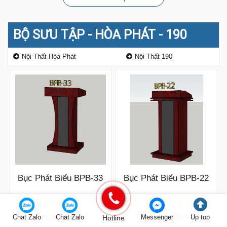
BỘ SƯU TẬP - HÒA PHÁT - 190
Nội Thất Hòa Phát
Nội Thất 190
Bục Phát Biểu BPB-33
Bục Phát Biểu BPB-22
Giá bán: Liên hệ
Giá bán: Liên hệ
Chat Zalo
Chat Zalo
Hotline
Messenger
Up top