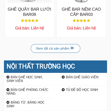
GHẾ QUẦY BAR LƯỚI
GHẾ BAR NỆM CAO
BAR09
CẤP BAR03
Giá bán: Liên hệ
Giá bán: Liên hệ
Xem tất cả sản phẩm
NỘI THẤT TRƯỜNG HỌC
BÀN GHẾ HỌC SINH,
BÀN GHẾ GIÁO VIÊN
SINH VIÊN
BÀN GHẾ PHÒNG CHỨC
TỦ ĐỂ ĐỒ HỌC SINH
NĂNG
BẢNG TỪ, BẢNG HỌC
SINH