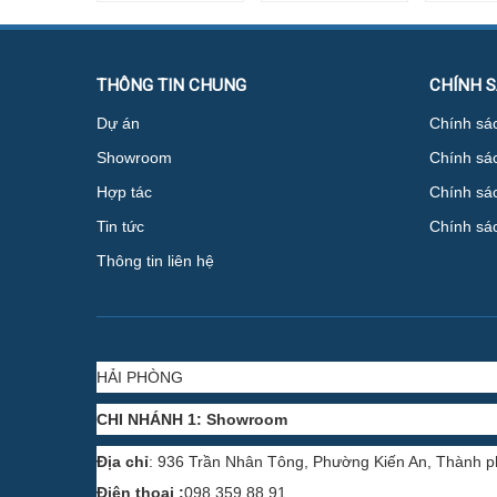
THÔNG TIN CHUNG
CHÍNH 
Dự án
Chính sác
Showroom
Chính sá
Hợp tác
Chính sác
Tin tức
Chính sá
Thông tin liên hệ
HẢI PHÒNG
CHI NHÁNH 1: Showroom
Địa chỉ
: 936 Trần Nhân Tông, Phường Kiến An, Thành 
Điện thoại :
098 359 88 91