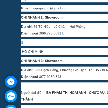
Gmail
:
ngogia936@gmail.com
CHI NHÁNH 2: Showroom
Địa chỉ:
75 Tô Hiệu - Lê Chân - Hải Phòng
Điện thoại :
096.775.8891
HỒ CHÍ MINH
CHI NHÁNH 3: Showroom
Địa chỉ:
289 Bạch Đằng, Phường Gia Định, Tp. Hồ Chí 
Điện thoại :
077 9280 393
Người đại diện :
BÀ PHẠM THỊ HOÀI ANH - CHỨC VỤ: 
THÀNH