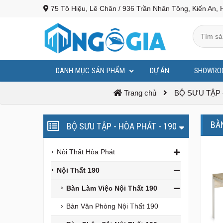
75 Tô Hiệu, Lê Chân / 936 Trần Nhân Tông, Kiến An, 
DANH MỤC SẢN PHẨM
DỰ ÁN
SHOWRO
BỤC PHÁT BIỂU - BỤC TƯỢNG BÁC
Trang chủ
BỘ SƯU TẬP -
BÀ
BỘ SƯU TẬP - HÒA PHÁT - 190
Nội Thất Hòa Phát
Nội Thất 190
Bàn Làm Việc Nội Thất 190
Bàn Văn Phòng Nội Thất 190