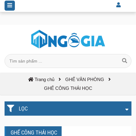
+69 mẫu ghế công thái học hiện đại được ưa chuộng nhất hiện nay -
Xu hướng dẫn dầu tương lai
Trang chủ
GHẾ VĂN PHÒNG
GHẾ CÔNG THÁI HỌC
LỌC
GHẾ CÔNG THÁI HỌC