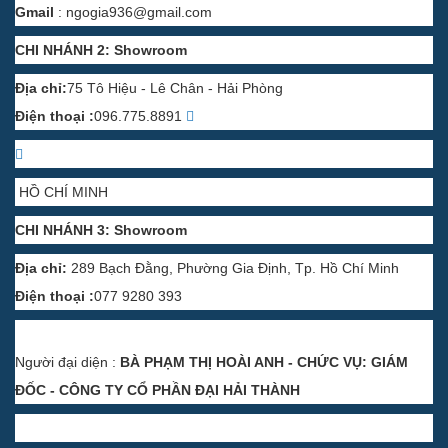
Gmail
:
ngogia936@gmail.com
CHI NHÁNH 2: Showroom
Địa chỉ:
75 Tô Hiệu - Lê Chân - Hải Phòng
Điện thoại :
096.775.8891
HỒ CHÍ MINH
CHI NHÁNH 3: Showroom
Địa chỉ:
289 Bạch Đằng, Phường Gia Định, Tp. Hồ Chí Minh
Điện thoại :
077 9280 393
Người đại diện :
BÀ PHẠM THỊ HOÀI ANH - CHỨC VỤ: GIÁM
ĐỐC - CÔNG TY CỔ PHẦN ĐẠI HẢI THÀNH