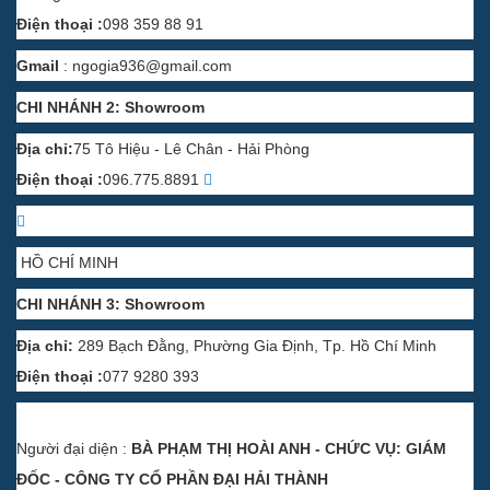
Điện thoại :
098 359 88 91
Gmail
:
ngogia936@gmail.com
CHI NHÁNH 2: Showroom
Địa chỉ:
75 Tô Hiệu - Lê Chân - Hải Phòng
Điện thoại :
096.775.8891
HỒ CHÍ MINH
CHI NHÁNH 3: Showroom
Địa chỉ:
289 Bạch Đằng, Phường Gia Định, Tp. Hồ Chí Minh
Điện thoại :
077 9280 393
Người đại diện :
BÀ PHẠM THỊ HOÀI ANH - CHỨC VỤ: GIÁM
ĐỐC - CÔNG TY CỔ PHẦN ĐẠI HẢI THÀNH