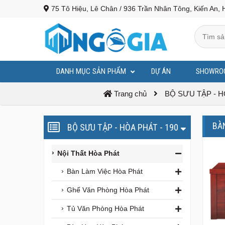
75 Tô Hiệu, Lê Chân / 936 Trần Nhân Tông, Kiến An, 
DANH MỤC SẢN PHẨM
DỰ ÁN
SHOWRO
BỤC PHÁT BIỂU - BỤC TƯỢNG BÁC
Trang chủ
BỘ SƯU TẬP - H
BÀ
BỘ SƯU TẬP - HÒA PHÁT - 190
Nội Thất Hòa Phát
Bàn Làm Việc Hòa Phát
Ghế Văn Phòng Hòa Phát
Tủ Văn Phòng Hòa Phát