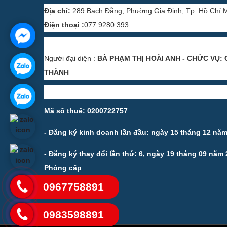
Địa chỉ:
289 Bạch Đằng, Phường Gia Định, Tp. Hồ Chí 
Điện thoại :
077 9280 393
Người đại diện :
BÀ PHẠM THỊ HOÀI ANH - CHỨC VỤ: 
THÀNH
Mã số thuế: 0200722757
- Đăng ký kinh doanh lần đầu: ngày 15 tháng 12 nă
- Đăng ký thay đổi lần thứ: 6, ngày 19 tháng 09 năm
Phòng cấp
0967758891
0983598891