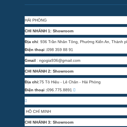
HẢI PHÒNG
CHI NHÁNH 1: Showroom
Địa chỉ
: 936 Trần Nhân Tông, Phường Kiến An, Thành 
Điện thoại :
098 359 88 91
Gmail
:
ngogia936@gmail.com
CHI NHÁNH 2: Showroom
Địa chỉ:
75 Tô Hiệu - Lê Chân - Hải Phòng
Điện thoại :
096.775.8891
HỒ CHÍ MINH
CHI NHÁNH 3: Showroom