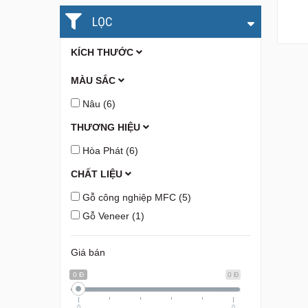
LỌC
KÍCH THƯỚC
MÀU SẮC
Nâu
(6)
THƯƠNG HIỆU
Hòa Phát
(6)
CHẤT LIỆU
Gỗ công nghiệp MFC
(5)
Gỗ Veneer
(1)
Giá bán
0 Đ
0 Đ
0
0