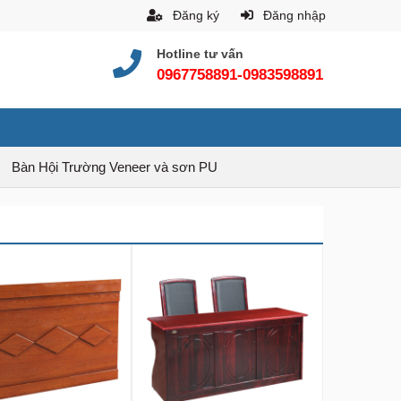
Đăng ký
Đăng nhập
Hotline tư vấn
0967758891-0983598891
Bàn Hội Trường Veneer và sơn PU