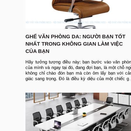
GHẾ VĂN PHÒNG DA: NGƯỜI BẠN TỐT
NHẤT TRONG KHÔNG GIAN LÀM VIỆC
CỦA BẠN
Hãy tưởng tượng điều này: bạn bước vào văn phòn
của mình và ngay tại đó, đang đợi bạn, là một chỗ ngồ
không chỉ chào đón bạn mà còn ôm lấy bạn với cả
giác sang trọng. Đó là điều kỳ diệu của một chiếc gh
văn phòng bọc da - chúng không chỉ là những chiếc ghế
chúng là người bạn đồng hành của bạn trong công việ
hàng ngày, mang đến sự kết hợp giữa sự thoải mái v
đẳng cấp, có thể biến không gian làm việc của bạn thàn
thiên đường của năng suất và phong cách.