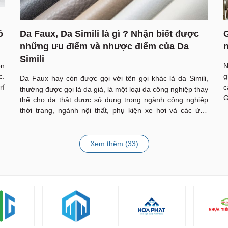
ó
Da Faux, Da Simili là gì ? Nhận biết được
G
những ưu điểm và nhược điểm của Da
Simili
ến
N
c.
g
Da Faux hay còn được gọi với tên gọi khác là da Simili,
rí
c
thường được gọi là da giả, là một loại da công nghiệp thay
mà
G
thế cho da thật được sử dụng trong ngành công nghiệp
ng
g
thời trang, ngành nội thất, phụ kiện xe hơi và các ứng
gô
dụng khác trong đời sống. Da giả, còn được gọi là da
Hãy cùng Nội Thất Ngô Gia Văn Phòng tìm hiểu cấu tạo
dễ
công nghiệp, da tổng hợp, da thuần chay, pleather và
da Simili cũng như những ưu và nhược điểm của loại da
faux
giả này nhé!
Xem thêm (
33
)