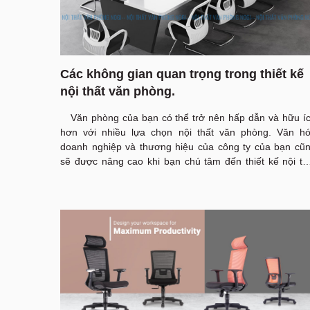
Các không gian quan trọng trong thiết kế
nội thất văn phòng.
Văn phòng của bạn có thể trở nên hấp dẫn và hữu í
hơn với nhiều lựa chọn nội thất văn phòng. Văn h
doanh nghiệp và thương hiệu của công ty của bạn cũ
sẽ được nâng cao khi bạn chú tâm đến thiết kế nội th
văn phòng
Việc lựa chọn nội thất văn phòng có ảnh hưởng khô
nhỏ đến thiết kế nơi làm việc.
Nội Thất Văn Phòng H
Phòng Ngô Gia
đã tập hợp những
xu hướng thiết 
cần thiết hiện nay của một không gian văn phòng