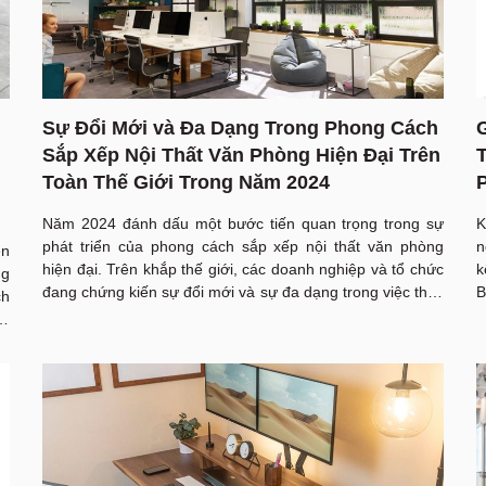
Sự Đổi Mới và Đa Dạng Trong Phong Cách
Sắp Xếp Nội Thất Văn Phòng Hiện Đại Trên
Toàn Thế Giới Trong Năm 2024
Năm 2024 đánh dấu một bước tiến quan trọng trong sự
K
phát triển của phong cách sắp xếp nội thất văn phòng
n
ền
hiện đại. Trên khắp thế giới, các doanh nghiệp và tổ chức
k
ng
đang chứng kiến sự đổi mới và sự đa dạng trong việc thiết
B
ch
kế không gian làm việc. Bài báo này sẽ phân tích các xu
v
là
hướng và nhìn nhận về sự thay đổi này, cũng như tầm
N
tư
ảnh hưởng của chúng đối với môi trường làm việc hiện
t
ủa
đại. Nội Thất Ngô Gia luôn dẫn đầu trong tiên phong ứng
k
mà
dụng các sự thay đổi mới trong lĩnh vực văn phòng
gô
ạn
óa