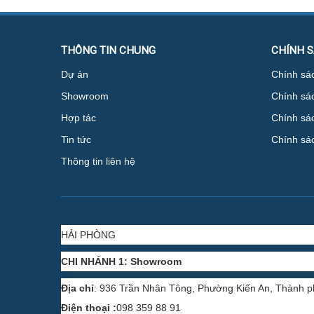
THÔNG TIN CHUNG
CHÍNH 
Dự án
Chính sác
Showroom
Chính sá
Hợp tác
Chính sác
Tin tức
Chính sá
Thông tin liên hệ
HẢI PHÒNG
CHI NHÁNH 1: Showroom
Địa chỉ
: 936 Trần Nhân Tông, Phường Kiến An, Thành 
Điện thoại :
098 359 88 91