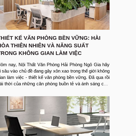
THIẾT KẾ VĂN PHÒNG BỀN VỮNG: HÀI
HÒA THIÊN NHIÊN VÀ NĂNG SUẤT
TRONG KHÔNG GIAN LÀM VIỆC
ôm nay, Nội Thất Văn Phòng Hải Phòng Ngô Gia hãy 
i sâu vào chủ đề đang gây xôn xao trong thế giới không 
ian làm việc - thiết kế văn phòng bền vững. Đã qua rồi 
ái thời của những căn phòng buồn tẻ và ánh sáng chói 
óa không ngừng của đèn huỳnh quang. Thay vào đó, 
húng ta đang bước vào một kỷ nguyên hoàn toàn mới, 
ơi thiên nhiên và năng suất kết hợp với nhau để tạo ra 
hững không gian văn phòng tuyệt vời cho hành tinh và 
hậm chí còn tốt hơn cho chúng ta – những người tạo 
hịp đập cho những không gian này.