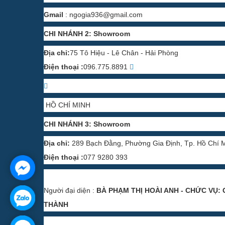
Gmail
:
ngogia936@gmail.com
CHI NHÁNH 2: Showroom
Địa chỉ:
75 Tô Hiệu - Lê Chân - Hải Phòng
Điện thoại :
096.775.8891
HỒ CHÍ MINH
CHI NHÁNH 3: Showroom
Địa chỉ:
289 Bạch Đằng, Phường Gia Định, Tp. Hồ Chí 
Điện thoại :
077 9280 393
Người đại diện :
BÀ PHẠM THỊ HOÀI ANH - CHỨC VỤ: 
THÀNH