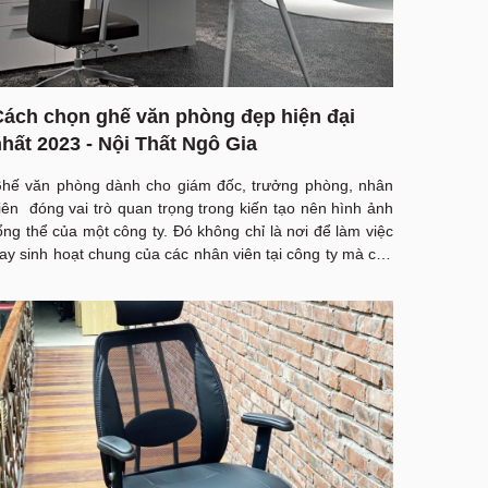
Cách chọn ghế văn phòng đẹp hiện đại
hất 2023 - Nội Thất Ngô Gia
hế văn phòng dành cho giám đốc, trưởng phòng, nhân
iên đóng vai trò quan trọng trong kiến tạo nên hình ảnh
ổng thể của một công ty. Đó không chỉ là nơi để làm việc
ay sinh hoạt chung của các nhân viên tại công ty mà còn
à một sản phẩm văn phòng thể hiện sự chuyên nghiệp và
ịch sự của công ty bạn. Mời quý độc giả đồng hành cùng
ội Thất Văn Phòng Hải Phòng Ngô Gia tìm hiểu những
ưuu ý khi chọn mua ghế văn phòng để phù hợp với bản
hân nhé