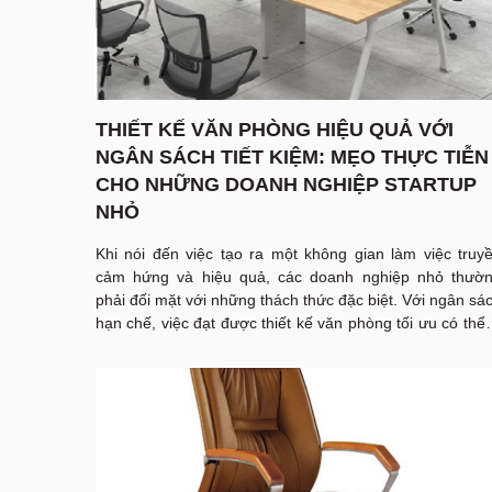
THIẾT KẾ VĂN PHÒNG HIỆU QUẢ VỚI
NGÂN SÁCH TIẾT KIỆM: MẸO THỰC TIỄN
CHO NHỮNG DOANH NGHIỆP STARTUP
NHỎ
Khi nói đến việc tạo ra một không gian làm việc truy
cảm hứng và hiệu quả, các doanh nghiệp nhỏ thườ
phải đối mặt với những thách thức đặc biệt. Với ngân sá
hạn chế, việc đạt được thiết kế văn phòng tối ưu có thể 
một mục tiêu khó khăn. Tuy nhiên, với sự sáng tạo và 
duy chiến lược, bạn hoàn toàn có thể biến văn phòng c
mình thành một không gian tiện nghi và hiệu quả 
không cần phải tốn kém. Trong bài viết này,
Nội Thất N
Gia Văn Phòng
sẽ chia sẻ những mẹo thực tế giúp b
thiết kế văn phòng tiết kiệm chi phí, đồng thời tối ưu h
các nguồn lực sẵn có.