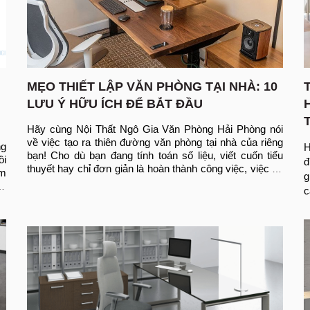
MẸO THIẾT LẬP VĂN PHÒNG TẠI NHÀ: 10
LƯU Ý HỮU ÍCH ĐỂ BẮT ĐẦU
Hãy cùng Nội Thất Ngô Gia Văn Phòng Hải Phòng nói 
về việc tạo ra thiên đường văn phòng tại nhà của riêng 
g 
H
bạn! Cho dù bạn đang tính toán số liệu, viết cuốn tiểu 
i 
đ
thuyết hay chỉ đơn giản là hoàn thành công việc, việc có 
m 
g
một không gian làm việc vừa ấm cúng vừa hiệu quả có 
ế 
c
thể tạo nên sự khác biệt lớn. Vì vậy, đây là 10 mẹo thiết 
; 
l
lập văn phòng tại nhà thiết thực để giúp bạn thiết lập một 
c 
c
văn phòng tại nhà khiến bạn muốn bắt tay vào làm việc 
à 
với nụ cười trên môi.
n
h 
n
t
n