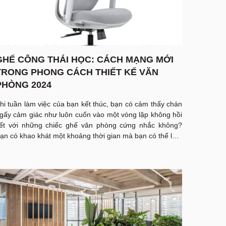
GHẾ CÔNG THÁI HỌC: CÁCH MẠNG MỚI
TRONG PHONG CÁCH THIẾT KẾ VĂN
PHÒNG 2024
hi tuần làm việc của bạn kết thúc, bạn có cảm thấy chán
gấy cảm giác như luôn cuốn vào một vòng lặp không hồi
ết với những chiếc ghế văn phòng cứng nhắc không?
ạn có khao khát một khoảng thời gian mà bạn có thể làm
iệc nhà mà không cảm thấy đau đớn không? NộiThất
gô Gia Văn Phòng xin giới thiệu với bạn bàn ghế công
hái học- cải tiến mới sẽ giúp bạn thay đổi hoàn toàn về
hái niệm công việc văn phòng