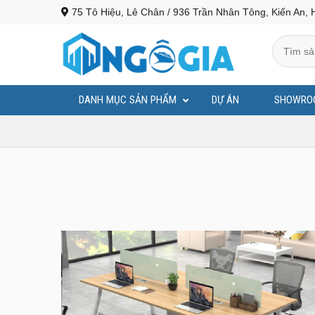
75 Tô Hiệu, Lê Chân / 936 Trần Nhân Tông, Kiến An, 
DANH MỤC SẢN PHẨM
DỰ ÁN
SHOWRO
BỤC PHÁT BIỂU - BỤC TƯỢNG BÁC