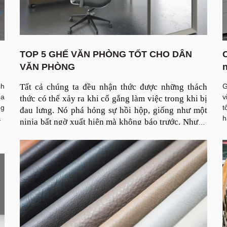
TOP 5 GHẾ VĂN PHÒNG TỐT CHO DÂN
VĂN PHÒNG
n
ch
Tất cả chúng ta đều nhận thức được những thách 
G
óa
v
thức có thể xảy ra khi cố gắng làm việc trong khi bị 
ng
t
đau lưng. Nó phá hỏng sự hồi hộp, giống như một 
ất
h
ninja bất ngờ xuất hiện mà không báo trước. Nhưng 
ng
l
đừng sợ—chỉ cần chọn một chiếc ghế văn phòng 
ải
l
cao cấp là bạn có thể chấm dứt cơn đau! 
kế
N
l
t