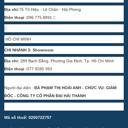
Địa chỉ:
75 Tô Hiệu - Lê Chân - Hải Phòng
Điện thoại :
096.775.8891
HỒ CHÍ MINH
CHI NHÁNH 3: Showroom
Địa chỉ:
289 Bạch Đằng, Phường Gia Định, Tp. Hồ Chí Minh
Điện thoại :
077 9280 393
Người đại diện :
BÀ PHẠM THỊ HOÀI ANH - CHỨC VỤ: GIÁM
ĐỐC - CÔNG TY CỔ PHẦN ĐẠI HẢI THÀNH
Mã số thuế: 0200722757