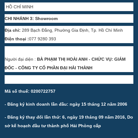
HỒ CHÍ MINH
CHI NHÁNH 3: Showroom
Địa chỉ:
289 Bạch Đằng, Phường Gia Định, Tp. Hồ Chí Minh
Điện thoại :
077 9280 393
Người đại diện :
BÀ PHẠM THỊ HOÀI ANH - CHỨC VỤ: GIÁM
ĐỐC - CÔNG TY CỔ PHẦN ĐẠI HẢI THÀNH
Mã số thuế: 0200722757
- Đăng ký kinh doanh lần đầu: ngày 15 tháng 12 năm 2006
- Đăng ký thay đổi lần thứ: 6, ngày 19 tháng 09 năm 2016, Do
sở kế hoạch đầu tư thành phố Hải Phòng cấp