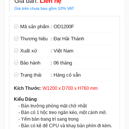
- Bàn trưởng phòng mặt chữ nhật
- Bàn có 1 hộc treo ngăn kéo, một cánh mở.
-
Yếm bàn trang trí sang trọng
- Bàn có kệ để CPU và khay bàn phím đi kèm.
- Sản phẩm
Bàn Nhân Viên OD1200F
kết hợp
với
ghế văn phòng
,
ghế lưới
,
ghế xoay văn phòng
, 
ghế giám đốc Đại Hải Thành
...
Danh mục:
BÀN VĂN PHÒNG
,
BÀN NHÂN VIÊN
,
BÀN
NHÂN VIÊN CHÂN GỖ
,
CAM KẾT
Cam kết hàng chất lượng
Giá tốt nhất thị trường