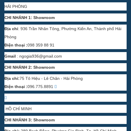
HỒ CHÍ MINH
CHI NHÁNH 3: Showroom
Địa chỉ:
289 Bạch Đằng, Phường Gia Định, Tp. Hồ Chí Minh
Điện thoại :
077 9280 393
Người đại diện :
BÀ PHẠM THỊ HOÀI ANH - CHỨC VỤ: GIÁM
ĐỐC - CÔNG TY CỔ PHẦN ĐẠI HẢI THÀNH
Mã số thuế: 0200722757
- Đăng ký kinh doanh lần đầu: ngày 15 tháng 12 năm 2006
- Đăng ký thay đổi lần thứ: 6, ngày 19 tháng 09 năm 2016, Do
sở kế hoạch đầu tư thành phố Hải Phòng cấp