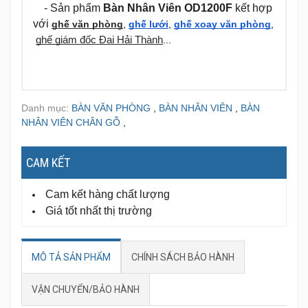
MÔ TẢ SẢN PHẨM
CHÍNH SÁCH BẢO HÀNH
VẬN CHUYỂN/BẢO HÀNH
Kiểu Dáng
- Bàn trưởng phòng mặt chữ nhật
- Bàn có 1 hộc treo ngăn kéo, một cánh mở.
-
Yếm bàn trang trí sang trọng
- Bàn có kệ để CPU và khay bàn phím đi kèm.
- Sản phẩm
Bàn Nhân Viên OD1200F
kết hợp
với
ghế văn phòng
,
ghế lưới
,
ghế xoay văn phòng
, 
ghế 
giám đốc Đại Hải Thành
...
Kích Thước:
W1200 x D700 x H760 mm
Chất liệu:
Gỗ sơn PU cao cấp
Bảo hành:
1 năm theo tiêu chuẩn nhà máy
NỘI THẤT ĐẠI HẢI THÀNH