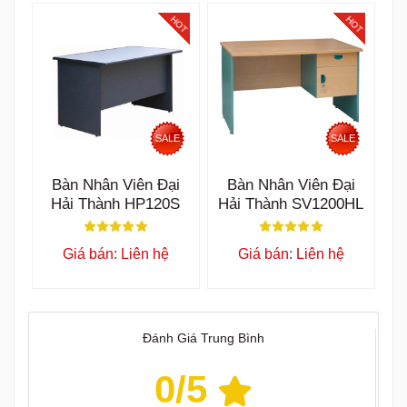
Đánh Giá Trung Bình
0
/5
(
0
nhận xét)
5 sao
0
4 sao
0
3 sao
0
2 sao
0
1 sao
0
Viết cảm nhận của bạn
Chưa có bình luận nào cho sản phẩm này