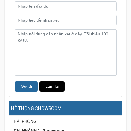
HỆ THỐNG SHOWROOM
HẢI PHÒNG
CHI NHÁNH 1: Showroom
Địa chỉ
: 936 Trần Nhân Tông, Phường Kiến An, Thành
phố Hải Phòng
Điện thoại :
098 359 88 91
Gmail
:
ngogia936@gmail.com
CHI NHÁNH 2: Showroom
Địa chỉ:
75 Tô Hiệu - Lê Chân - Hải Phòng
Điện thoại :
096.775.8891
HỒ CHÍ MINH
CHI NHÁNH 3: Showroom
Địa chỉ:
289 Bạch Đằng, Phường Gia Định, Tp. Hồ Chí
Minh
Điện thoại :
077 9280 393