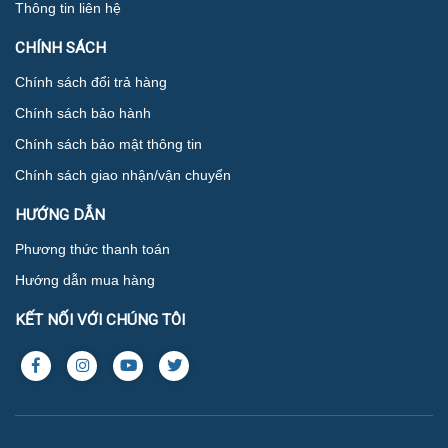
HẢI PHÒNG
CHI NHÁNH 1: Showroom
Địa chỉ
: 936 Trần Nhân Tông, Phường Kiến An, Thành phố Hải
Phòng
Điện thoại :
098 359 88 91
Gmail
:
ngogia936@gmail.com
CHI NHÁNH 2: Showroom
Địa chỉ:
75 Tô Hiệu - Lê Chân - Hải Phòng
Điện thoại :
096.775.8891