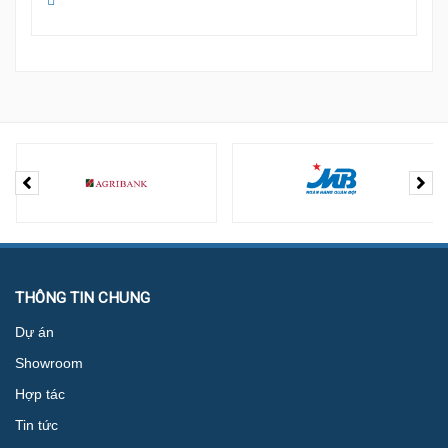
Hợp tác
Tin tức
Thông tin liên hệ
CHÍNH SÁCH
Chính sách đổi trả hàng
Chính sách bảo hành
Chính sách bảo mật thông tin
Chính sách giao nhận/vận chuyển
HƯỚNG DẪN
Phương thức thanh toán
Hướng dẫn mua hàng
KẾT NỐI VỚI CHÚNG TÔI