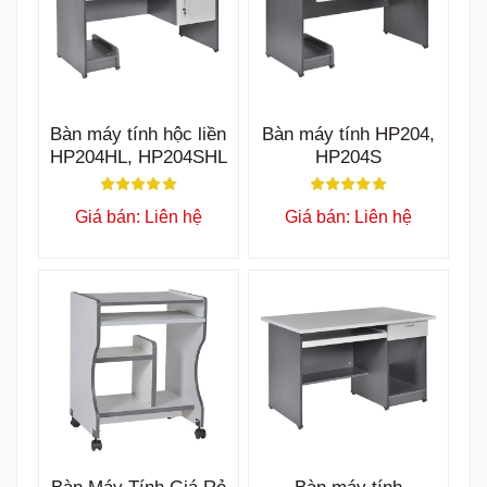
Bàn Máy Tính Giá Rẻ
Bàn máy tính
The One SD01
HP202S
Giá bán: Liên hệ
Giá bán: Liên hệ
HOT
SALE
Bàn làm việc hộc liền
Bàn Nhân Viên Đại
HP120HL3C
Hải Thành HP120HL