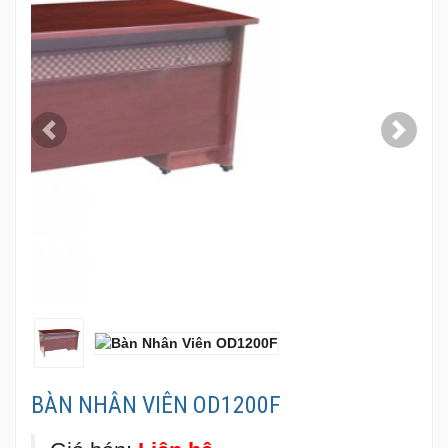
BÀN NHÂN VIÊN OD1200F
Giá bán:
Liên hệ
Giá trên chưa bao gồm 10% VAT
Mã sản phẩm
:
OD1200F
Thương hiệu
:
Đại Hải Thành
Xuất xứ
:
Việt Nam
Bảo hành
:
06 tháng
Trạng thái
:
Hàng có sẵn
Kích Thước:
W1200 x D700 x H760 mm
Kiểu Dáng