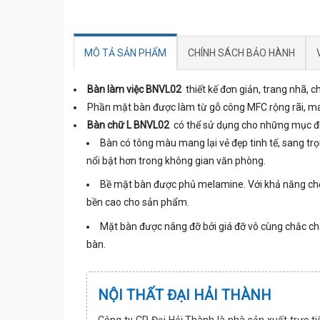
MÔ TẢ SẢN PHẨM
CHÍNH SÁCH BẢO HÀNH
Bàn làm việc
BNVL02
thiết kế đơn giản, trang nhã, c
Phần mặt bàn được làm từ gỗ công MFC rộng rãi, man
Bàn chữ L
BNVL02
có thể sử dụng cho những mục đíc
Bàn có tông màu mang lại vẻ đẹp tinh tế, sang 
nổi bật hơn trong không gian văn phòng.
Bề mặt bàn được phủ melamine. Với khả năng chố
bền cao cho sản phẩm.
Mặt bàn được nâng đỡ bởi giá đỡ vô cùng chắc chắ
bàn.
NỘI THẤT ĐẠI HẢI THÀNH
Công ty CP Đại Hải Thành là nhà sản xuất trực ti