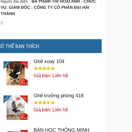
Người đại diện :
BÀ PHẠM THỊ HOÀI ANH - CHỨC
VỤ: GIÁM ĐỐC - CÔNG TY CỔ PHẦN ĐẠI HẢI
THÀNH
CÓ THỂ BẠN THÍCH
Ghế xoay 104
NEW
HOT
Giá bán: Liên hệ
SALE
Ghế trưởng phòng 418
NEW
HOT
Giá bán: Liên hệ
SALE
BÀN HỌC THÔNG MINH