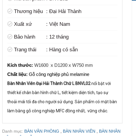
t
Thương hiệu
:
Đại Hải Thành
Xuất xứ
:
Việt Nam
Bảo hành
:
12 tháng
Trạng thái
:
Hàng có sẵn
Kích thước:
W1600 x D1200 x W750 mm
Chất liệu:
Gỗ công nghiệp phủ melamine
Bàn Nhân Viên Đại Hải Thành Chữ L BNVL02
nổi bật với
thiết kế chân bàn hình chữ L, tiết kiệm diện tích, tạo sự
thoải mái tối đa cho người sử dụng. Sản phẩm có mặt bàn
làm bằng gỗ công nghiệp MFC đồng nhất, vững chắc.
Danh mục:
BÀN VĂN PHÒNG
,
BÀN NHÂN VIÊN
,
BÀN NHÂN