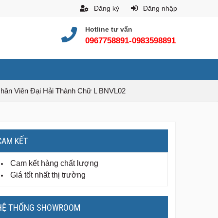
Đăng ký
Đăng nhập
Hotline tư vấn
0967758891-0983598891
hân Viên Đại Hải Thành Chữ L BNVL02
CAM KẾT
Cam kết hàng chất lượng
Giá tốt nhất thị trường
HỆ THỐNG SHOWROOM