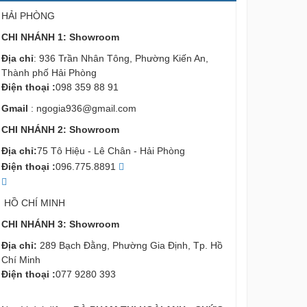
HẢI PHÒNG
CHI NHÁNH 1: Showroom
Địa chỉ
: 936 Trần Nhân Tông, Phường Kiến An,
Thành phố Hải Phòng
Điện thoại :
098 359 88 91
Gmail
:
ngogia936@gmail.com
CHI NHÁNH 2: Showroom
Địa chỉ:
75 Tô Hiệu - Lê Chân - Hải Phòng
Điện thoại :
096.775.8891
HỒ CHÍ MINH
CHI NHÁNH 3: Showroom
Địa chỉ:
289 Bạch Đằng, Phường Gia Định, Tp. Hồ
Chí Minh
Điện thoại :
077 9280 393