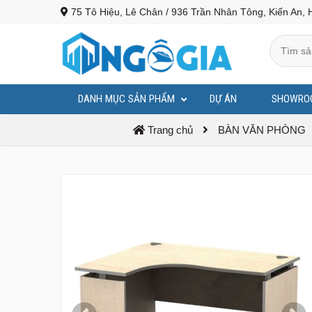
75 Tô Hiệu, Lê Chân / 936 Trần Nhân Tông, Kiến An, 
DANH MỤC SẢN PHẨM
DỰ ÁN
SHOWRO
BỤC PHÁT BIỂU - BỤC TƯỢNG BÁC
Trang chủ
BÀN VĂN PHÒNG