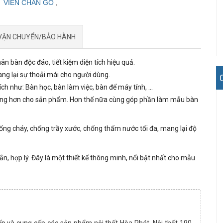
VIÊN CHÂN GỖ
,
VẬN CHUYỂN/BẢO HÀNH
hân bàn độc đáo, tiết kiệm diện tích hiệu quả.
g lại sự thoải mái cho người dùng.
h như: Bàn học, bàn làm việc, bàn để máy tính, ...
trọng hơn cho sản phẩm. Hơn thế nữa cùng góp phần làm mẫu bàn
ng cháy, chống trầy xước, chống thấm nước tối đa, mang lại độ
n, hợp lý. Đây là một thiết kế thông minh, nổi bật nhất cho mẫu
ếp và cung cấp các sản phẩm nội thất Hòa Phát, Nội thất 190,