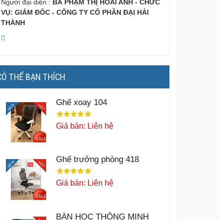
Người đại diện :
BÀ PHẠM THỊ HOÀI ANH - CHỨC
VỤ: GIÁM ĐỐC - CÔNG TY CỔ PHẦN ĐẠI HẢI
THÀNH
CÓ THỂ BẠN THÍCH
Ghế xoay 104
NEW
HOT
Giá bán: Liên hệ
SALE
Ghế trưởng phòng 418
NEW
HOT
Giá bán: Liên hệ
SALE
BÀN HỌC THÔNG MINH