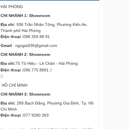
HẢI PHÒNG
CHI NHÁNH 1: Showroom
Địa chỉ
: 936 Trần Nhân Tông, Phường Kiến An,
Thành phố Hải Phòng
Điện thoại :
098 359 88 91
Gmail
:
ngogia936@gmail.com
CHI NHÁNH 2: Showroom
Địa chỉ:
75 Tô Hiệu - Lê Chân - Hải Phòng
Điện thoại :
096.775.8891
HỒ CHÍ MINH
CHI NHÁNH 3: Showroom
Địa chỉ:
289 Bạch Đằng, Phường Gia Định, Tp. Hồ
Chí Minh
Điện thoại :
077 9280 393