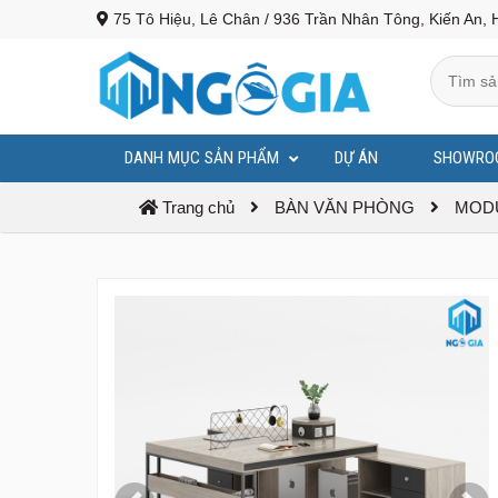
75 Tô Hiệu, Lê Chân / 936 Trần Nhân Tông, Kiến An, 
DANH MỤC SẢN PHẨM
DỰ ÁN
SHOWRO
BỤC PHÁT BIỂU - BỤC TƯỢNG BÁC
Trang chủ
BÀN VĂN PHÒNG
MODU