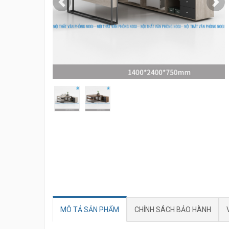
Previous
Nex
MÔ TẢ SẢN PHẨM
CHÍNH SÁCH BẢO HÀNH