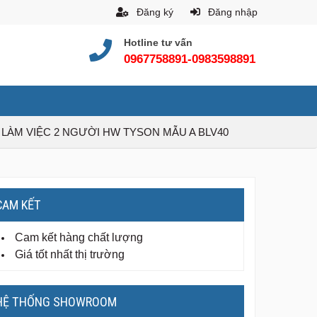
Đăng ký
Đăng nhập
Hotline tư vấn
0967758891-0983598891
LÀM VIỆC 2 NGƯỜI HW TYSON MẪU A BLV40
CAM KẾT
Cam kết hàng chất lượng
Giá tốt nhất thị trường
HỆ THỐNG SHOWROOM