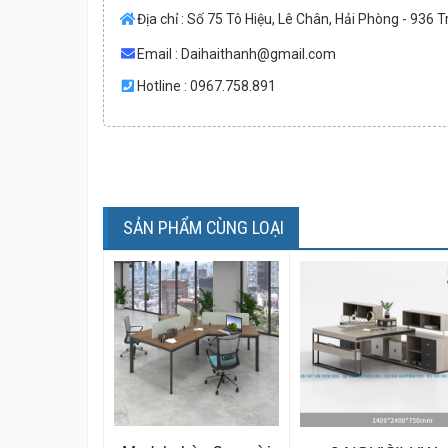
Địa chỉ : Số 75 Tô Hiệu, Lê Chân, Hải Phòng - 936 
Email :
Daihaithanh@gmail.com
Hotline : 0967.758.891
SẢN PHẨM CÙNG LOẠI