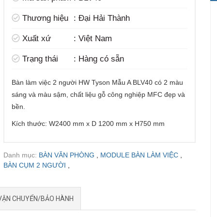
t
Thương hiệu
:
Đại Hải Thành
Xuất xứ
:
Việt Nam
Trạng thái
:
Hàng có sẵn
Bàn làm việc 2 người HW Tyson Mẫu A BLV40 có 2 màu
sáng và màu sậm, chất liệu gỗ công nghiệp MFC đẹp và
bền.
Kích thước: W2400 mm x D 1200 mm x H750 mm
Danh mục:
BÀN VĂN PHÒNG
,
MODULE BÀN LÀM VIỆC
,
BÀN CỤM 2 NGƯỜI
,
VẬN CHUYỂN/BẢO HÀNH