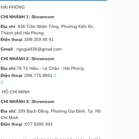
HẢI PHÒNG
CHI NHÁNH 1: Showroom
Địa chỉ
: 936 Trần Nhân Tông, Phường Kiến An,
Thành phố Hải Phòng
Điện thoại :
098 359 88 91
Gmail
:
ngogia936@gmail.com
CHI NHÁNH 2: Showroom
Địa chỉ:
75 Tô Hiệu - Lê Chân - Hải Phòng
Điện thoại :
096.775.8891
HỒ CHÍ MINH
CHI NHÁNH 3: Showroom
Địa chỉ:
289 Bạch Đằng, Phường Gia Định, Tp. Hồ
Chí Minh
Điện thoại :
077 9280 393