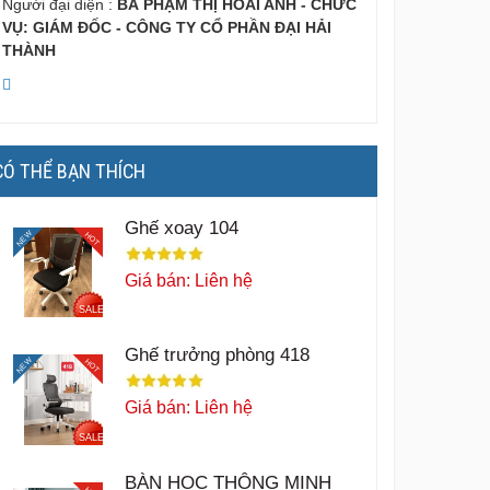
Người đại diện :
BÀ PHẠM THỊ HOÀI ANH - CHỨC
VỤ: GIÁM ĐỐC - CÔNG TY CỔ PHẦN ĐẠI HẢI
THÀNH
CÓ THỂ BẠN THÍCH
Ghế xoay 104
NEW
HOT
Giá bán: Liên hệ
SALE
Ghế trưởng phòng 418
NEW
HOT
Giá bán: Liên hệ
SALE
BÀN HỌC THÔNG MINH