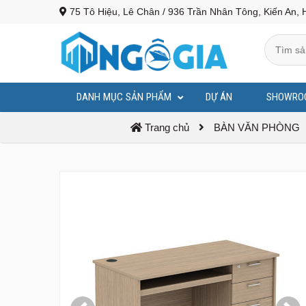
75 Tô Hiệu, Lê Chân / 936 Trần Nhân Tông, Kiến An, 
DANH MỤC SẢN PHẨM
DỰ ÁN
SHOWRO
BỤC PHÁT BIỂU - BỤC TƯỢNG BÁC
Trang chủ
BÀN VĂN PHÒNG