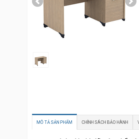
Previous
Nex
MÔ TẢ SẢN PHẨM
CHÍNH SÁCH BẢO HÀNH