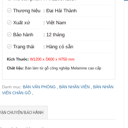
t
Thương hiệu
:
Đại Hải Thành
Xuất xứ
:
Việt Nam
Bảo hành
:
12 tháng
Trạng thái
:
Hàng có sẵn
Kích Thước:
W1200 x D600 x H750 mm
Chất liệu:
Bàn làm từ gỗ công nghiệp Melamine cao cấp
Danh mục:
BÀN VĂN PHÒNG
,
BÀN NHÂN VIÊN
,
BÀN NHÂN
VIÊN CHÂN GỖ
,
VẬN CHUYỂN/BẢO HÀNH