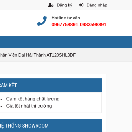
Đăng ký
Đăng nhập
Hotline tư vấn
0967758891-0983598891
hân Viên Đại Hải Thành AT120SHL3DF
CAM KẾT
Cam kết hàng chất lượng
Giá tốt nhất thị trường
HỆ THỐNG SHOWROOM