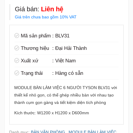
Giá bán:
Liên hệ
Giá trên chưa bao gồm 10% VAT
Mã sản phẩm
:
BLV31
Thương hiệu
:
Đại Hải Thành
Xuất xứ
:
Việt Nam
Trạng thái
:
Hàng có sẵn
MODULE BÀN LÀM VIỆC 6 NGƯỜI TYSON BLV31 với
thiết kế nhỏ gọn, có thể ghép nhiều bàn với nhau tạo
thành cụm gọn gàng và tiết kiệm diện tích phòng
Kích thước: W1200 x H1200 x D600mm
Danh mục:
BÀN VĂN PHÒNG
,
MODULE BÀN LÀM VIỆC
,