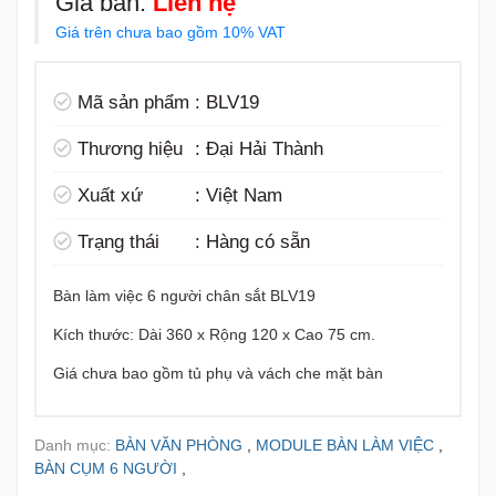
Giá bán:
Liên hệ
Giá trên chưa bao gồm 10% VAT
Mã sản phẩm
:
BLV19
Thương hiệu
:
Đại Hải Thành
Xuất xứ
:
Việt Nam
Trạng thái
:
Hàng có sẵn
Bàn làm việc 6 người chân sắt BLV19
Kích thước: Dài 360 x Rộng 120 x Cao 75 cm.
Giá chưa bao gồm tủ phụ và vách che mặt bàn
Danh mục:
BÀN VĂN PHÒNG
,
MODULE BÀN LÀM VIỆC
,
BÀN CỤM 6 NGƯỜI
,