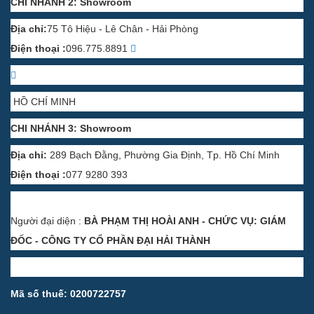
CHI NHÁNH 2: Showroom
Địa chỉ:
75 Tô Hiệu - Lê Chân - Hải Phòng
Điện thoại :
096.775.8891
HỒ CHÍ MINH
CHI NHÁNH 3: Showroom
Địa chỉ:
289 Bạch Đằng, Phường Gia Định, Tp. Hồ Chí Minh
Điện thoại :
077 9280 393
Người đại diện :
BÀ PHẠM THỊ HOÀI ANH - CHỨC VỤ: GIÁM
ĐỐC - CÔNG TY CỔ PHẦN ĐẠI HẢI THÀNH
Mã số thuế: 0200722757