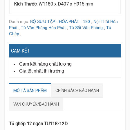
Kích Thước:
W1180 x D407 x H915 mm
Danh mục:
BỘ SƯU TẬP - HÒA PHÁT - 190
,
Nội Thất Hòa
Phát
,
Tủ Văn Phòng Hòa Phát
,
Tủ Sắt Văn Phòng
,
Tủ
Ghép
,
CAM KẾT
Cam kết hàng chất lượng
Giá tốt nhất thị trường
MÔ TẢ SẢN PHẨM
CHÍNH SÁCH BẢO HÀNH
VẬN CHUYỂN/BẢO HÀNH
Tủ ghép 12 ngăn TU118-12D