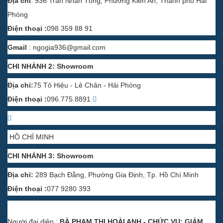
Địa chỉ
: 936 Trần Nhân Tông, Phường Kiến An, Thành phố Hải
Phòng
Điện thoại :
098 359 88 91
Gmail
:
ngogia936@gmail.com
CHI NHÁNH 2: Showroom
Địa chỉ:
75 Tô Hiệu - Lê Chân - Hải Phòng
Điện thoại :
096.775.8891
HỒ CHÍ MINH
CHI NHÁNH 3: Showroom
Địa chỉ:
289 Bạch Đằng, Phường Gia Định, Tp. Hồ Chí Minh
Điện thoại :
077 9280 393
Người đại diện :
BÀ PHẠM THỊ HOÀI ANH - CHỨC VỤ: GIÁM