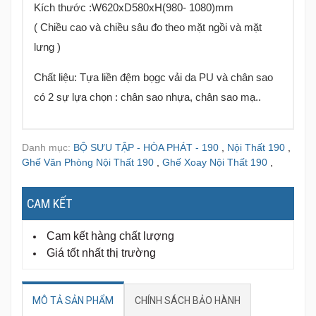
Kích thước :W620xD580xH(980- 1080)mm
( Chiều cao và chiều sâu đo theo mặt ngồi và mặt
lưng )
Chất liệu: Tựa liền đệm bọgc vải da PU và chân sao
có 2 sự lựa chọn : chân sao nhựa, chân sao mạ..
Danh mục:
BỘ SƯU TẬP - HÒA PHÁT - 190
,
Nội Thất 190
,
Ghế Văn Phòng Nội Thất 190
,
Ghế Xoay Nội Thất 190
,
CAM KẾT
Cam kết hàng chất lượng
Giá tốt nhất thị trường
MÔ TẢ SẢN PHẨM
CHÍNH SÁCH BẢO HÀNH