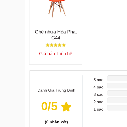
Ghế nhựa Hòa Phát
G44
Giá bán: Liên hệ
5 sao
4 sao
Đánh Giá Trung Bình
3 sao
0
/5
2 sao
1 sao
(
0
nhận xét)