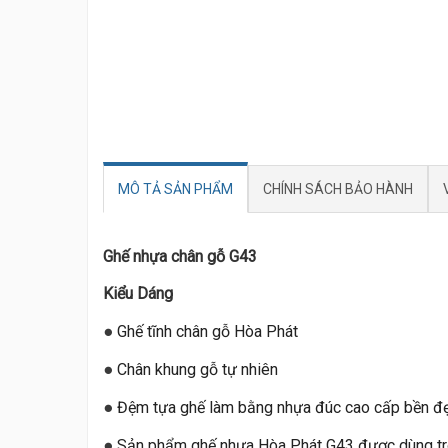
MÔ TẢ SẢN PHẨM
CHÍNH SÁCH BẢO HÀNH
Ghế nhựa chân gỗ G43
Kiểu Dáng
●
Ghế tĩnh chân gỗ Hòa Phát
●
Chân khung gỗ tự nhiên
●
Đệm tựa ghế làm bằng nhựa đúc cao cấp bền đ
●
Sản phẩm ghế nhựa Hòa Phát G43 được dùng tron