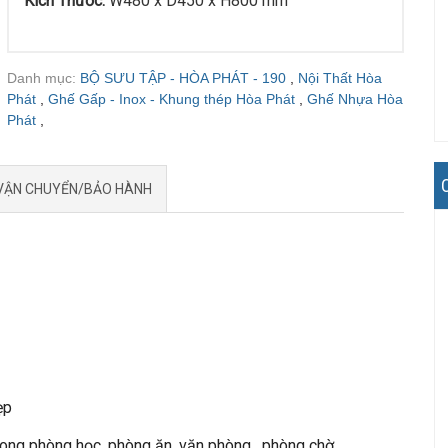
Kích Thước:
W480 x D450 x H800 mm
Danh mục:
BỘ SƯU TẬP - HÒA PHÁT - 190
,
Nội Thất Hòa
Phát
,
Ghế Gấp - Inox - Khung thép Hòa Phát
,
Ghế Nhựa Hòa
Phát
,
VẬN CHUYỂN/BẢO HÀNH
ẹp
g phòng học, phòng ăn, văn phòng , phòng chờ...