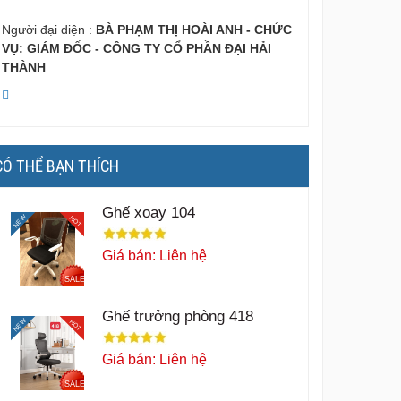
Người đại diện :
BÀ PHẠM THỊ HOÀI ANH - CHỨC
VỤ: GIÁM ĐỐC - CÔNG TY CỔ PHẦN ĐẠI HẢI
THÀNH
CÓ THỂ BẠN THÍCH
Ghế xoay 104
NEW
HOT
Giá bán: Liên hệ
SALE
Ghế trưởng phòng 418
NEW
HOT
Giá bán: Liên hệ
SALE