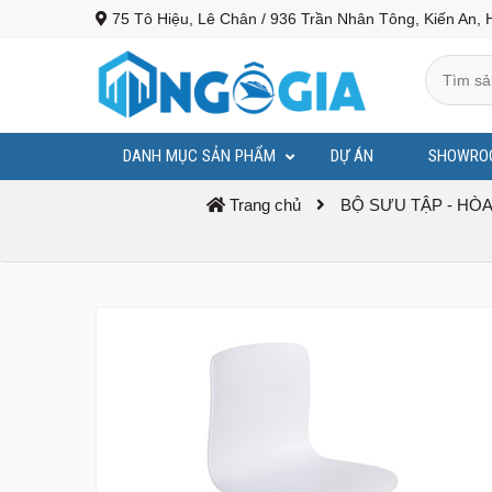
75 Tô Hiệu, Lê Chân / 936 Trần Nhân Tông, Kiến An, 
DANH MỤC SẢN PHẨM
DỰ ÁN
SHOWRO
BỤC PHÁT BIỂU - BỤC TƯỢNG BÁC
Trang chủ
BỘ SƯU TẬP - HÒA 