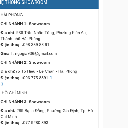
HỆ THỐNG SHOWROOM
HẢI PHÒNG
CHI NHÁNH 1: Showroom
Địa chỉ
: 936 Trần Nhân Tông, Phường Kiến An,
Thành phố Hải Phòng
Điện thoại :
098 359 88 91
Gmail
:
ngogia936@gmail.com
CHI NHÁNH 2: Showroom
Địa chỉ:
75 Tô Hiệu - Lê Chân - Hải Phòng
Điện thoại :
096.775.8891
HỒ CHÍ MINH
CHI NHÁNH 3: Showroom
Địa chỉ:
289 Bạch Đằng, Phường Gia Định, Tp. Hồ
Chí Minh
Điện thoại :
077 9280 393