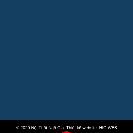
© 2020 Nội Thất Ngô Gia.
Thiết kế website
:
HIG WEB