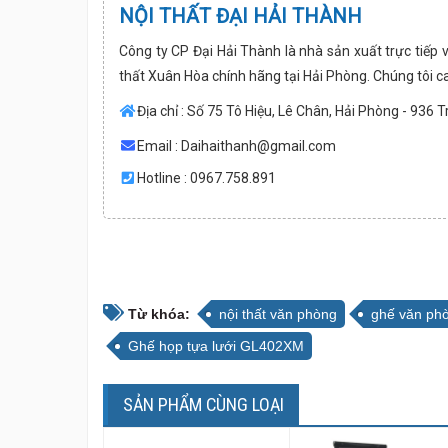
NỘI THẤT ĐẠI HẢI THÀNH
Công ty CP Đại Hải Thành là nhà sản xuất trực tiếp 
thất Xuân Hòa chính hãng tại Hải Phòng. Chúng tôi c
Địa chỉ : Số 75 Tô Hiệu, Lê Chân, Hải Phòng - 936 
Email :
Daihaithanh@gmail.com
Hotline : 0967.758.891
Từ khóa:
nội thất văn phòng
ghế văn ph
Ghế họp tựa lưới GL402XM
SẢN PHẨM CÙNG LOẠI