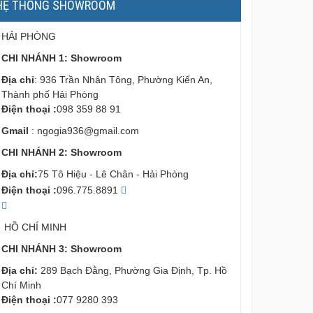
HỆ THỐNG SHOWROOM
HẢI PHÒNG
CHI NHÁNH 1: Showroom
Địa chỉ
: 936 Trần Nhân Tông, Phường Kiến An,
Thành phố Hải Phòng
Điện thoại :
098 359 88 91
Gmail
:
ngogia936@gmail.com
CHI NHÁNH 2: Showroom
Địa chỉ:
75 Tô Hiệu - Lê Chân - Hải Phòng
Điện thoại :
096.775.8891
HỒ CHÍ MINH
CHI NHÁNH 3: Showroom
Địa chỉ:
289 Bạch Đằng, Phường Gia Định, Tp. Hồ
Chí Minh
Điện thoại :
077 9280 393