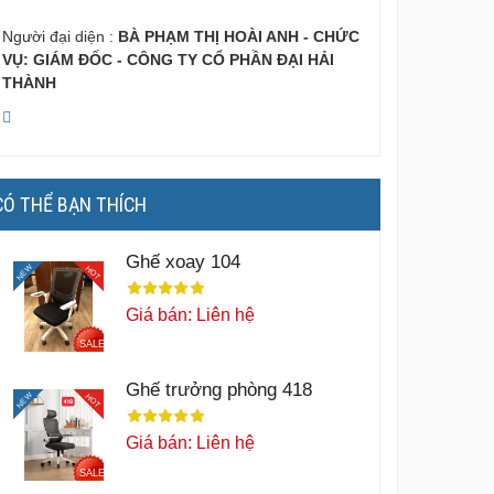
Người đại diện :
BÀ PHẠM THỊ HOÀI ANH - CHỨC
VỤ: GIÁM ĐỐC - CÔNG TY CỔ PHẦN ĐẠI HẢI
THÀNH
CÓ THỂ BẠN THÍCH
Ghế xoay 104
NEW
HOT
Giá bán: Liên hệ
SALE
Ghế trưởng phòng 418
NEW
HOT
Giá bán: Liên hệ
SALE