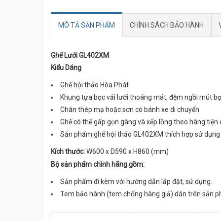
MÔ TẢ SẢN PHẨM
CHÍNH SÁCH BẢO HÀNH
Ghế Lưới GL402XM
Kiểu Dáng
Ghế hội thảo Hòa Phát
Khung tựa bọc vải lưới thoáng mát, đệm ngồi mút bọc
Chân thép mạ hoặc sơn có bánh xe di chuyển
Ghế có thể gấp gọn gàng và xếp lồng theo hàng tiện d
Sản phẩm ghế hội thảo GL402XM thích hợp sử dụng cho
Kích thước:
W600 x D590 x H860 (mm)
Bộ sản phẩm chình hãng gồm:
Sản phẩm đi kèm với hướng dẫn lắp đặt, sử dụng.
Tem bảo hành (tem chống hàng giả) dán trên sản 