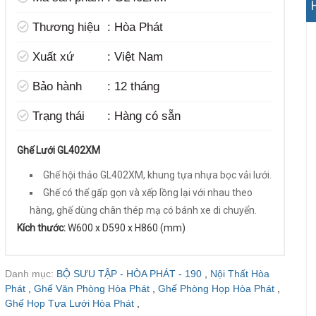
Thương hiệu
:
Hòa Phát
t
Xuất xứ
:
Việt Nam
Bảo hành
:
12 tháng
Trạng thái
:
Hàng có sẵn
Ghế Lưới GL402XM
Ghế hội thảo GL402XM, khung tựa nhựa bọc vải lưới.
Ghế có thể gấp gọn và xếp lồng lại với nhau theo
hàng, ghế dùng chân thép mạ có bánh xe di chuyển.
Kích thước:
W600 x D590 x H860 (mm)
Danh mục:
BỘ SƯU TẬP - HÒA PHÁT - 190
,
Nội Thất Hòa
Phát
,
Ghế Văn Phòng Hòa Phát
,
Ghế Phòng Họp Hòa Phát
,
Ghế Họp Tựa Lưới Hòa Phát
,