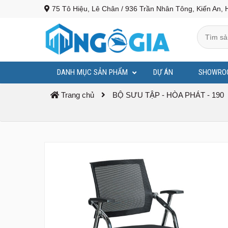
75 Tô Hiệu, Lê Chân / 936 Trần Nhân Tông, Kiến An, 
DANH MỤC SẢN PHẨM
DỰ ÁN
SHOWRO
BỤC PHÁT BIỂU - BỤC TƯỢNG BÁC
Trang chủ
BỘ SƯU TẬP - HÒA PHÁT - 190