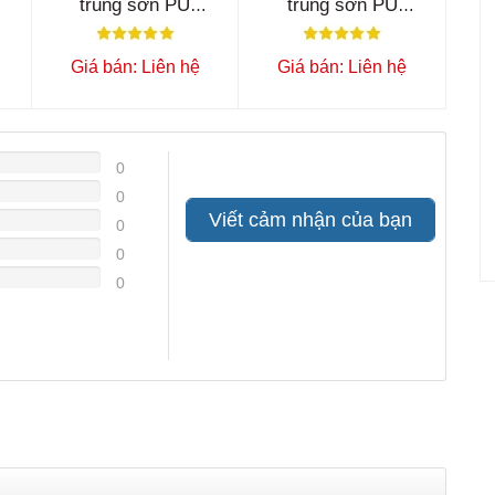
trung sơn PU
trung sơn PU
ET1600I
ET1600T
Giá bán: Liên hệ
Giá bán: Liên hệ
0
0
Viết cảm nhận của bạn
0
0
0