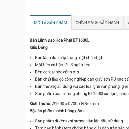
MÔ TẢ SẢN PHẨM
CHÍNH SÁCH BẢO HÀNH
Bàn Lãnh Đạo Hòa Phát ET1600L
Kiểu Dáng
Bàn lãnh đạo cấp trung mặt chữ nhật
Một bên có hộc liền 3 ngăn kéo
Bên còn lại hộc cánh mở
Bàn chất liệu gỗ công nghiệp dán giấy sơn PU cao c
Bàn thường sử dụng với các loại ghế văn phòng, ghế l
Sản phẩm bàn trưởng phòng ET1600I sử dụng phòng 
Kích Thước:
W1600 x D700 x H750 mm
Bộ sản phẩm chình hãng gồm:
Sản phẩm đi kèm với hướng dẫn lắp đặt, sử dụng.
Tem bảo hành (tem chống hàng giả) dán trên sản 