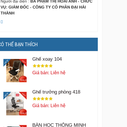
Người đại diện :
BÀ PHẠM THỊ HOÀI ANH - CHỨC
VỤ: GIÁM ĐỐC - CÔNG TY CỔ PHẦN ĐẠI HẢI
THÀNH
CÓ THỂ BẠN THÍCH
Ghế xoay 104
NEW
HOT
Giá bán: Liên hệ
SALE
Ghế trưởng phòng 418
NEW
HOT
Giá bán: Liên hệ
SALE
BÀN HỌC THÔNG MINH