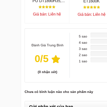
PU DT1890H35,
ET1600K
DT2010H35
Giá bán: Liên hệ
Giá bán: Liên hệ
5 sao
4 sao
Đánh Giá Trung Bình
3 sao
0
/5
2 sao
1 sao
(
0
nhận xét)
Chưa có bình luận nào cho sản phẩm này
Gửi nhận xét của bạn