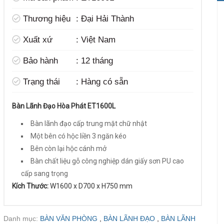
t
Thương hiệu
:
Đại Hải Thành
Xuất xứ
:
Việt Nam
Bảo hành
:
12 tháng
Trạng thái
:
Hàng có sẵn
Bàn Lãnh Đạo Hòa Phát ET1600L
Bàn lãnh đạo cấp trung mặt chữ nhật
Một bên có hộc liền 3 ngăn kéo
Bên còn lại hộc cánh mở
Bàn chất liệu gỗ công nghiệp dán giấy sơn PU cao
cấp sang trọng
Kích Thước:
W1600 x D700 x H750 mm
Danh mục:
BÀN VĂN PHÒNG
,
BÀN LÃNH ĐẠO
,
BÀN LÃNH