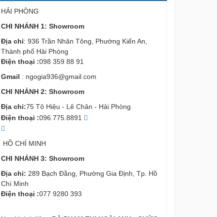
HẢI PHÒNG
CHI NHÁNH 1: Showroom
Địa chỉ
: 936 Trần Nhân Tông, Phường Kiến An,
Thành phố Hải Phòng
Điện thoại :
098 359 88 91
Gmail
:
ngogia936@gmail.com
CHI NHÁNH 2: Showroom
Địa chỉ:
75 Tô Hiệu - Lê Chân - Hải Phòng
Điện thoại :
096.775.8891
HỒ CHÍ MINH
CHI NHÁNH 3: Showroom
Địa chỉ:
289 Bạch Đằng, Phường Gia Định, Tp. Hồ
Chí Minh
Điện thoại :
077 9280 393