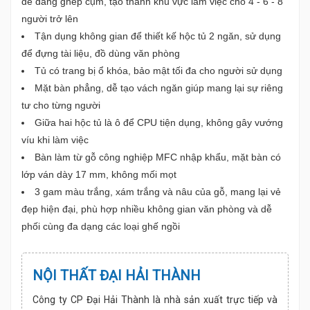
dễ dàng ghép cụm, tạo thành khu vực làm việc cho 4 - 6 - 8
người trở lên
Tận dụng không gian để thiết kế hộc tủ 2 ngăn, sử dụng
để đựng tài liệu, đồ dùng văn phòng
Tủ có trang bị ổ khóa, bảo mật tối đa cho người sử dụng
Mặt bàn phẳng, dễ tạo vách ngăn giúp mang lại sự riêng
tư cho từng người
Giữa hai hộc tủ là ô để CPU tiện dụng, không gây vướng
víu khi làm việc
Bàn làm từ gỗ công nghiệp MFC nhập khẩu, mặt bàn có
lớp ván dày 17 mm, không mối mọt
3 gam màu trắng, xám trắng và nâu của gỗ, mang lại vẻ
đẹp hiện đại, phù hợp nhiều không gian văn phòng và dễ
phối cùng đa dạng các loại ghế ngồi
NỘI THẤT ĐẠI HẢI THÀNH
Công ty CP Đại Hải Thành là nhà sản xuất trực tiếp và