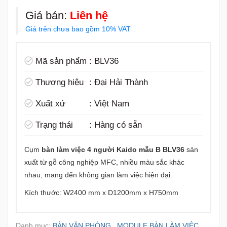
Giá bán:
Liên hệ
Giá trên chưa bao gồm 10% VAT
Mã sản phẩm
:
BLV36
Thương hiệu
:
Đại Hải Thành
Xuất xứ
:
Việt Nam
Trạng thái
:
Hàng có sẵn
Cụm
bàn làm việc 4 người Kaido mẫu B BLV36
sản
xuất từ gỗ công nghiệp MFC, nhiều màu sắc khác
nhau, mang đến không gian làm việc hiện đại.
Kích thước: W2400 mm x D1200mm x H750mm
Danh mục:
BÀN VĂN PHÒNG
,
MODULE BÀN LÀM VIỆC
,