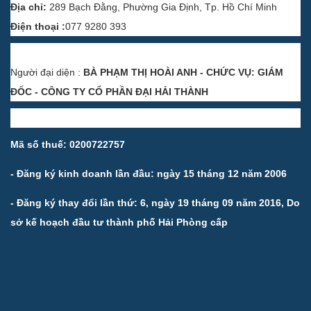
Địa chỉ:
289 Bạch Đằng, Phường Gia Định, Tp. Hồ Chí Minh
Điện thoại :
077 9280 393
Người đại diện :
BÀ PHẠM THỊ HOÀI ANH - CHỨC VỤ: GIÁM
ĐỐC - CÔNG TY CỔ PHẦN ĐẠI HẢI THÀNH
Mã số thuế: 0200722757
- Đăng ký kinh doanh lần đầu: ngày 15 tháng 12 năm 2006
- Đăng ký thay đổi lần thứ: 6, ngày 19 tháng 09 năm 2016, Do
sở kế hoạch đầu tư thành phố Hải Phòng cấp