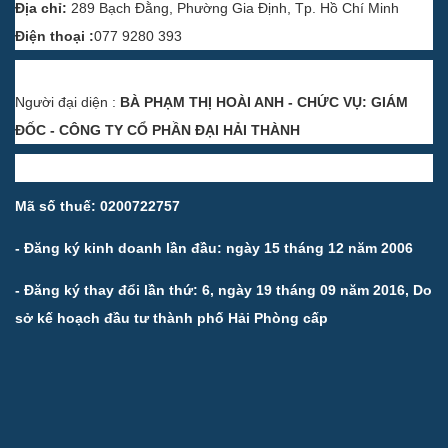
Địa chỉ:
289 Bạch Đằng, Phường Gia Định, Tp. Hồ Chí Minh
Điện thoại :
077 9280 393
Người đại diện :
BÀ PHẠM THỊ HOÀI ANH - CHỨC VỤ: GIÁM
ĐỐC - CÔNG TY CỔ PHẦN ĐẠI HẢI THÀNH
Mã số thuế: 0200722757
- Đăng ký kinh doanh lần đầu: ngày 15 tháng 12 năm 2006
- Đăng ký thay đổi lần thứ: 6, ngày 19 tháng 09 năm 2016, Do
sở kế hoạch đầu tư thành phố Hải Phòng cấp