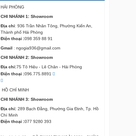
HẢI PHÒNG
CHI NHÁNH 1: Showroom
Địa chỉ
: 936 Trần Nhân Tông, Phường Kiến An,
Thành phố Hải Phòng
Điện thoại :
098 359 88 91
Gmail
:
ngogia936@gmail.com
CHI NHÁNH 2: Showroom
Địa chỉ:
75 Tô Hiệu - Lê Chân - Hải Phòng
Điện thoại :
096.775.8891
HỒ CHÍ MINH
CHI NHÁNH 3: Showroom
Địa chỉ:
289 Bạch Đằng, Phường Gia Định, Tp. Hồ
Chí Minh
Điện thoại :
077 9280 393