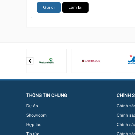
Gửi đi
Làm lại
THÔNG TIN CHUNG
CHÍNH 
Dự án
Chính sác
Showroom
Chính sá
Hợp tác
Chính sác
Tin tức
Chính sá