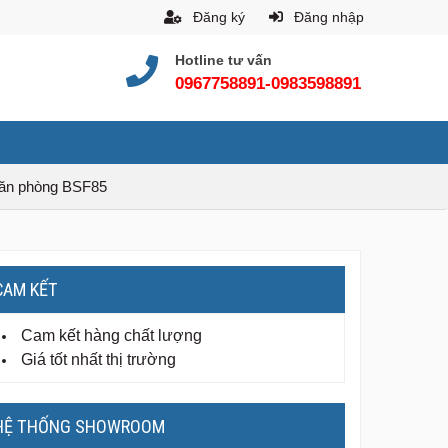
Đăng ký
Đăng nhập
Hotline tư vấn
0967758891-0983598891
văn phòng BSF85
CAM KẾT
Cam kết hàng chất lượng
Giá tốt nhất thị trường
HỆ THỐNG SHOWROOM