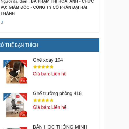
Người đại diện :
BÀ PHẠM THỊ HOÀI ANH - CHỨC
VỤ: GIÁM ĐỐC - CÔNG TY CỔ PHẦN ĐẠI HẢI
THÀNH
CÓ THỂ BẠN THÍCH
Ghế xoay 104
NEW
HOT
Giá bán: Liên hệ
SALE
Ghế trưởng phòng 418
NEW
HOT
Giá bán: Liên hệ
SALE
BÀN HỌC THÔNG MINH