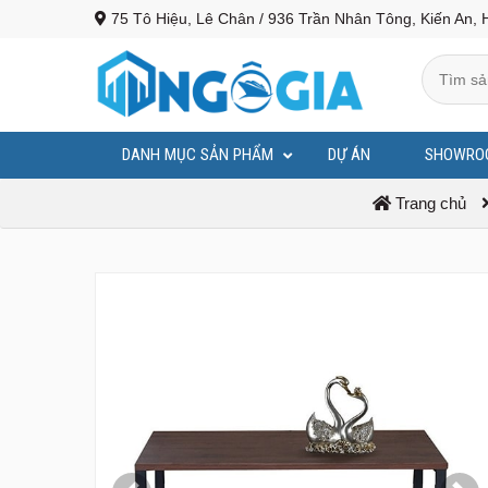
75 Tô Hiệu, Lê Chân / 936 Trần Nhân Tông, Kiến An, 
DANH MỤC SẢN PHẨM
DỰ ÁN
SHOWRO
BỤC PHÁT BIỂU - BỤC TƯỢNG BÁC
Trang chủ