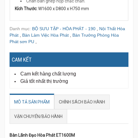
Chân bàn ghép hộp chắc chắn.
Kích Thước:
W1600 x D800 x H750 mm
Danh mục:
BỘ SƯU TẬP - HÒA PHÁT - 190
,
Nội Thất Hòa
Phát
,
Bàn Làm Việc Hòa Phát
,
Bàn Trưởng Phòng Hòa
Phát sơn PU
,
CAM KẾT
Cam kết hàng chất lượng
Giá tốt nhất thị trường
MÔ TẢ SẢN PHẨM
CHÍNH SÁCH BẢO HÀNH
VẬN CHUYỂN/BẢO HÀNH
Bàn Lãnh Đạo Hòa Phát ET1600M